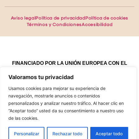
Aviso legal
Política de privacidad
Política de cookies
Términos y Condiciones
Accesibilidad
FINANCIADO POR LA UNIÓN EUROPEA CON EL
PROGRAMA KIT DIGITAL POR LOS FONDOS NEXT
Valoramos tu privacidad
GENERATION (EU) DEL MECANISMO DE
RECUPERACIÓN Y RESILENCIA
Usamos cookies para mejorar su experiencia de
navegación, mostrarle anuncios o contenidos
personalizados y analizar nuestro tráfico. Al hacer clic en
“Aceptar todo” usted da su consentimiento a nuestro uso
Copyright 2024 SCIENTIA INTERNATIONAL. ES Todos
de las cookies.
los derechos reservados
ES
Sitio Web desarrollado y mantenido por
xPandex
Personalizar
Rechazar todo
Aceptar todo