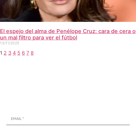
El espejo del alma de Penélope Cruz: cara de cera o
un mal filtro para ver el fútbol
13/11/2025
1
2
3
4
5
6
7
8